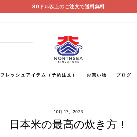
80ドル以上のご注文で送料無料
ス
ラ
イ
ド
シ
ョ
ー
を
フレッシュアイテム（予約注文）
お買い物
ブログ
一
時
停
止
す
10月 17、2023
る
日本米の最高の炊き方！