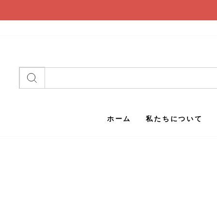
コ
ン
テ
ン
ツ
に
検索
ス
キ
ッ
プ
ホーム
私たちについて