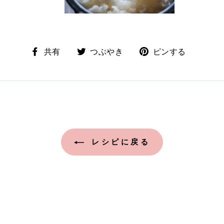
Facebook
Twitter
ボ
共有
つぶやき
ピンする
で
で
ー
シ
つ
ド
ェ
ぶ
「Pint
ア
や
の
く
ピ
ン
レシピに戻る