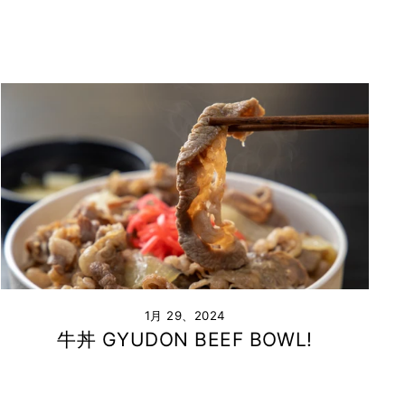
1月 29、2024
牛丼 GYUDON BEEF BOWL!