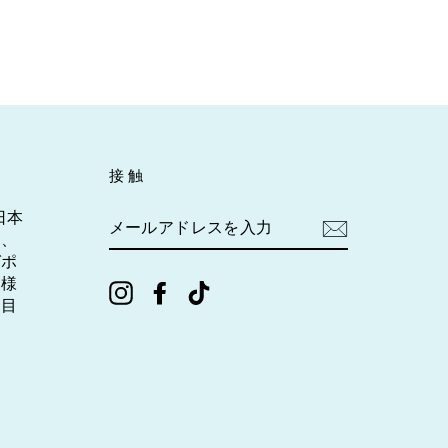
接触
日本
メ
ー
を、
ル
ガポ
ア
皆様
ド
Instagram
Facebook
TikTok
を目
レ
ス
を
入
力