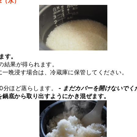
.2（水）
ます。
良の結果が得られます。
に一晩浸す場合は、冷蔵庫に保管してください。
10分ほど蒸らします。
- まだカバーを開けないでく
を鍋底から取り出すようにかき混ぜます。