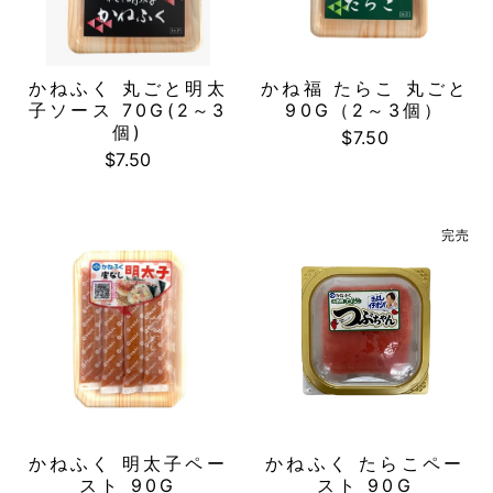
かねふく 丸ごと明太
かね福 たらこ 丸ごと
子ソース 70G(2～3
90G（2～3個）
個)
$7.50
$7.50
完売
かねふく 明太子ペー
かねふく たらこペー
スト 90G
スト 90G