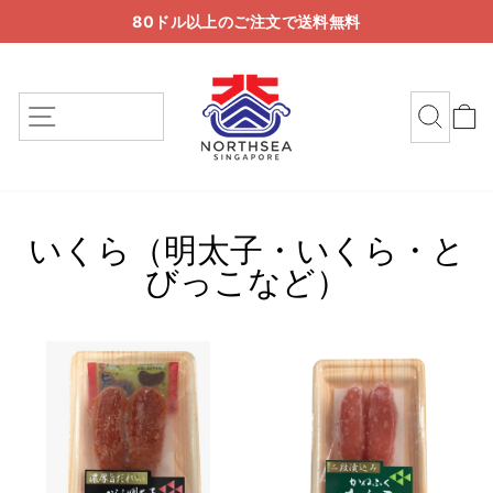
コ
80ドル以上のご注文で送料無料
ン
ス
テ
ラ
ン
イ
サイトナビゲーション
検索
ツ
ド
に
シ
ス
ョ
キ
ー
ッ
を
いくら（明太子・いくら・と
プ
一
びっこなど）
時
停
止
す
る